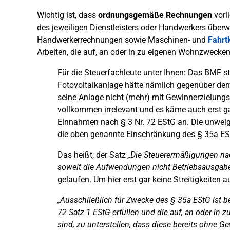
Wichtig ist, dass
ordnungsgemäße Rechnungen
vorl
des jeweiligen Dienstleisters oder Handwerkers überw
Handwerkerrechnungen sowie Maschinen- und
Fahrt
Arbeiten, die auf, an oder in zu eigenen Wohnzwecke
Für die Steuerfachleute unter Ihnen: Das BMF s
Fotovoltaikanlage hätte nämlich gegenüber d
seine Anlage nicht (mehr) mit Gewinnerzielungs
vollkommen irrelevant und es käme auch erst ga
Einnahmen nach § 3 Nr. 72 EStG an. Die unweige
die oben genannte Einschränkung des § 35a EStG
Das heißt, der Satz
„Die Steuerermäßigungen n
soweit die Aufwendungen nicht Betriebsausgab
gelaufen. Um hier erst gar keine Streitigkeite
„Ausschließlich für Zwecke des § 35a EStG ist b
72 Satz 1 EStG erfüllen und die auf, an oder i
sind, zu unterstellen, dass diese bereits ohne G