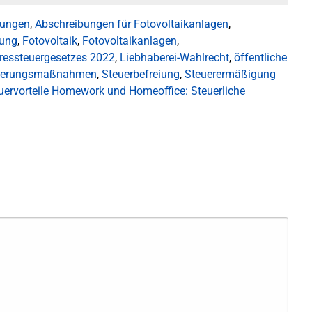
bungen
,
Abschreibungen für Fotovoltaikanlagen
,
rung
,
Fotovoltaik
,
Fotovoltaikanlagen
,
ressteuergesetzes 2022
,
Liebhaberei-Wahlrecht
,
öffentliche
ierungsmaßnahmen
,
Steuerbefreiung
,
Steuerermäßigung
ervorteile
Homework und Homeoffice: Steuerliche