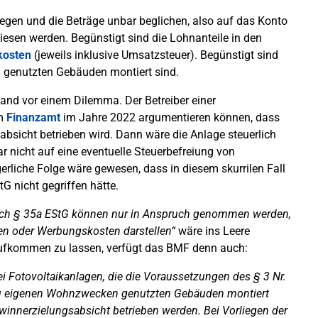
iegen und die Beträge unbar beglichen, also auf das Konto
iesen werden. Begünstigt sind die Lohnanteile in den
kosten
(jeweils inklusive Umsatzsteuer). Begünstigt sind
n genutzten Gebäuden montiert sind.
tand vor einem Dilemma. Der Betreiber einer
em
Finanzamt
im Jahre 2022 argumentieren können, dass
absicht betrieben wird. Dann wäre die Anlage steuerlich
r nicht auf eine eventuelle Steuerbefreiung von
rliche Folge wäre gewesen, dass in diesem skurrilen Fall
 nicht gegriffen hätte.
ach § 35a EStG können nur in Anspruch genommen werden,
en oder Werbungskosten darstellen“
wäre ins Leere
n aufkommen zu lassen, verfügt das BMF denn auch:
ei Fotovoltaikanlagen, die die Voraussetzungen des § 3 Nr.
n zu eigenen Wohnzwecken genutzten Gebäuden montiert
ewinnerzielungsabsicht betrieben werden. Bei Vorliegen der