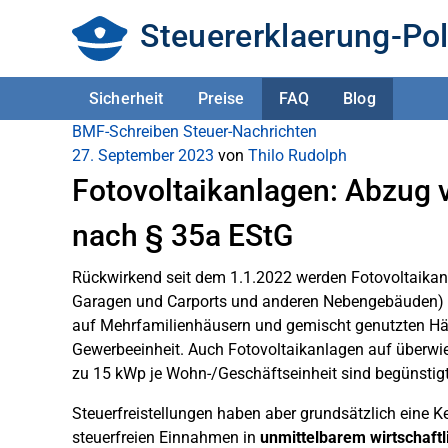
Steuererklaerung-Pol
Sicherheit
Preise
FAQ
Blog
BMF-Schreiben
Steuer-Nachrichten
27. September 2023
von
Thilo Rudolph
Fotovoltaikanlagen: Abzug
nach § 35a EStG
Rückwirkend seit dem 1.1.2022 werden Fotovoltaikan
Garagen und Carports und anderen Nebengebäuden) bis
auf Mehrfamilienhäusern und gemischt genutzten Häu
Gewerbeeinheit. Auch Fotovoltaikanlagen auf überwi
zu 15 kWp je Wohn-/Geschäftseinheit sind begünstigt
Steuerfreistellungen haben aber grundsätzlich eine Ke
steuerfreien Einnahmen in
unmittelbarem wirtschaf