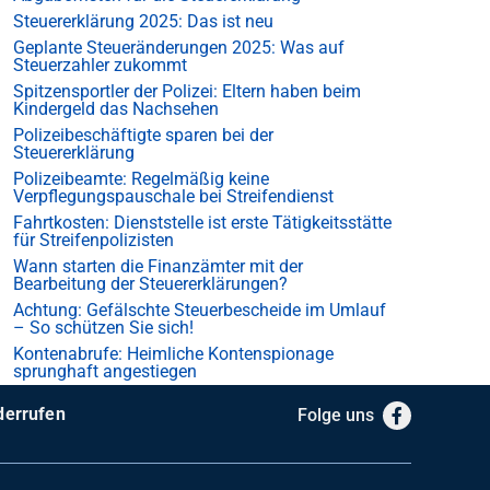
Steuererklärung 2025: Das ist neu
Geplante Steueränderungen 2025: Was auf
Steuerzahler zukommt
Spitzensportler der Polizei: Eltern haben beim
Kindergeld das Nachsehen
Polizeibeschäftigte sparen bei der
Steuererklärung
Polizeibeamte: Regelmäßig keine
Verpflegungspauschale bei Streifendienst
Fahrtkosten: Dienststelle ist erste Tätigkeitsstätte
für Streifenpolizisten
Wann starten die Finanzämter mit der
Bearbeitung der Steuererklärungen?
Achtung: Gefälschte Steuerbescheide im Umlauf
– So schützen Sie sich!
Kontenabrufe: Heimliche Kontenspionage
sprunghaft angestiegen
derrufen
Folge uns
Facebook