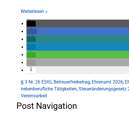
Weiterlesen
»
§ 3 Nr. 26 EStG
,
Betreuerfreibetrag
,
Ehrenamt 2026
,
E
nebenberufliche Tätigkeiten
,
Steueränderungsgesetz 
Vereinsarbeit
Post Navigation