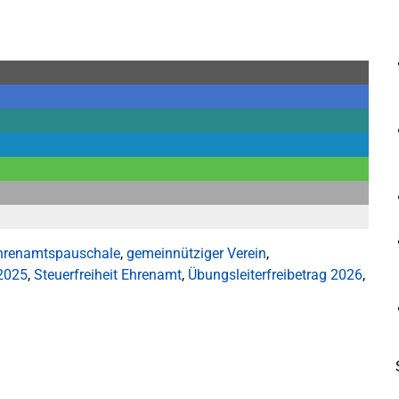
hrenamtspauschale
,
gemeinnütziger Verein
,
2025
,
Steuerfreiheit Ehrenamt
,
Übungsleiterfreibetrag 2026
,