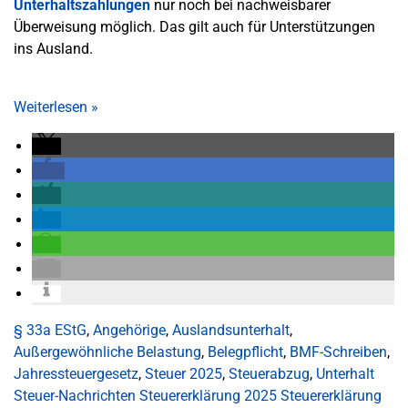
Unterhaltszahlungen
nur noch bei nachweisbarer
Überweisung möglich. Das gilt auch für Unterstützungen
ins Ausland.
Weiterlesen
»
§ 33a EStG
,
Angehörige
,
Auslandsunterhalt
,
Außergewöhnliche Belastung
,
Belegpflicht
,
BMF-Schreiben
,
Jahressteuergesetz
,
Steuer 2025
,
Steuerabzug
,
Unterhalt
Steuer-Nachrichten
Steuererklärung 2025
Steuererklärung