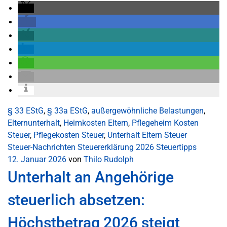
§ 33 EStG
,
§ 33a EStG
,
außergewöhnliche Belastungen
,
Elternunterhalt
,
Heimkosten Eltern
,
Pflegeheim Kosten
Steuer
,
Pflegekosten Steuer
,
Unterhalt Eltern Steuer
Steuer-Nachrichten
Steuererklärung 2026
Steuertipps
12. Januar 2026
von
Thilo Rudolph
Unterhalt an Angehörige
steuerlich absetzen:
Höchstbetrag 2026 steigt