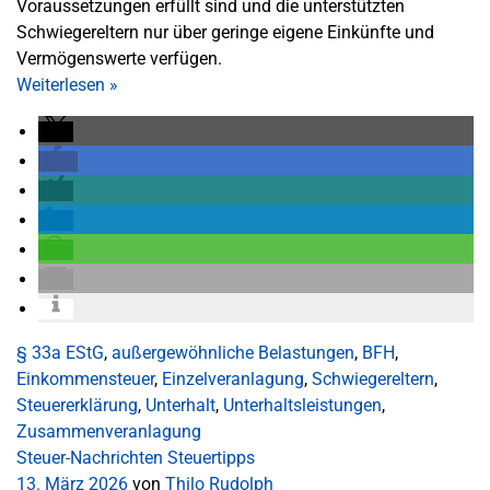
Voraussetzungen erfüllt sind und die unterstützten
Schwiegereltern nur über geringe eigene Einkünfte und
Vermögenswerte verfügen.
Weiterlesen
»
§ 33a EStG
,
außergewöhnliche Belastungen
,
BFH
,
Einkommensteuer
,
Einzelveranlagung
,
Schwiegereltern
,
Steuererklärung
,
Unterhalt
,
Unterhaltsleistungen
,
Zusammenveranlagung
Steuer-Nachrichten
Steuertipps
13. März 2026
von
Thilo Rudolph