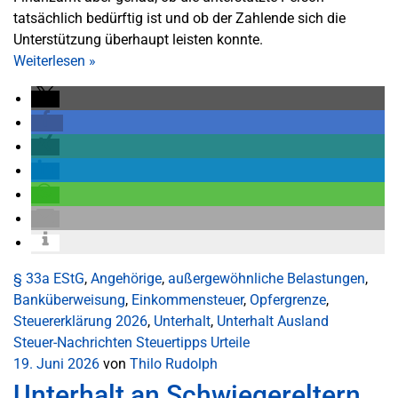
tatsächlich bedürftig ist und ob der Zahlende sich die
Unterstützung überhaupt leisten konnte.
Weiterlesen
»
§ 33a EStG
,
Angehörige
,
außergewöhnliche Belastungen
,
Banküberweisung
,
Einkommensteuer
,
Opfergrenze
,
Steuererklärung 2026
,
Unterhalt
,
Unterhalt Ausland
Steuer-Nachrichten
Steuertipps
Urteile
19. Juni 2026
von
Thilo Rudolph
Unterhalt an Schwiegereltern