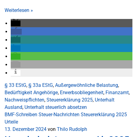
Weiterlesen
»
§ 33 EStG
,
§ 33a EStG
,
Außergewöhnliche Belastung
,
Bedürftigkeit Angehörige
,
Erwerbsobliegenheit
,
Finanzamt
,
Nachweispflichten
,
Steuererklärung 2025
,
Unterhalt
Ausland
,
Unterhalt steuerlich absetzen
BMF-Schreiben
Steuer-Nachrichten
Steuererklärung 2025
Urteile
13. Dezember 2024
von
Thilo Rudolph