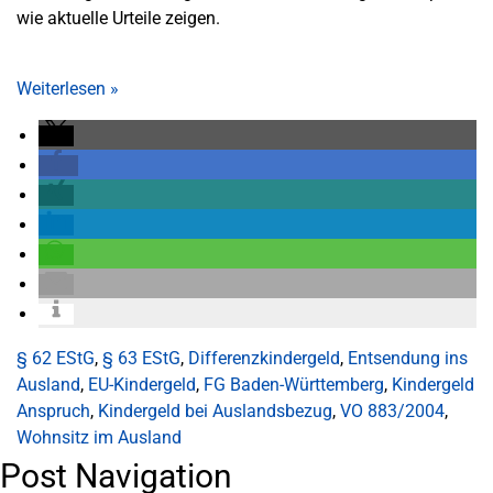
wie aktuelle Urteile zeigen.
Weiterlesen
»
§ 62 EStG
,
§ 63 EStG
,
Differenzkindergeld
,
Entsendung ins
Ausland
,
EU-Kindergeld
,
FG Baden-Württemberg
,
Kindergeld
Anspruch
,
Kindergeld bei Auslandsbezug
,
VO 883/2004
,
Wohnsitz im Ausland
Post Navigation