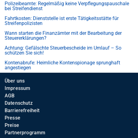
Polizeibeamte: Regelmäßig keine Verpflegungspauschale
bei Streifendienst
Fahrtkosten: Dienststelle ist erste Tätigkeitsstätte für
Streifenpolizisten
Wann starten die Finanzämter mit der Bearbeitung der
Steuererklärungen?
Achtung: Gefälschte Steuerbescheide im Umlauf – So
schützen Sie sich!
Kontenabrufe: Heimliche Kontenspionage sprunghaft
angestiegen
Über uns
Impressum
AGB
Datenschutz
Barrierefreiheit
Presse
Preise
Partnerprogramm