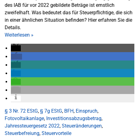
des IAB für vor 2022 gebildete Beträge ist ernstlich
zweifelhaft. Was bedeutet das für Steuerpflichtige, die sich
in einer ähnlichen Situation befinden? Hier erfahren Sie die
Details.
Weiterlesen
»
§ 3 Nr. 72 EStG
,
§ 7g EStG
,
BFH
,
Einspruch
,
Fotovoltaikanlage
,
Investitionsabzugsbetrag
,
Jahressteuergesetz 2022
,
Steueränderungen
,
Steuerbefreiung
,
Steuervorteile