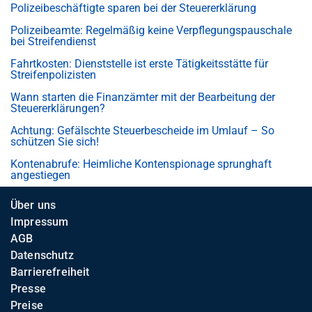
Polizeibeschäftigte sparen bei der Steuererklärung
Polizeibeamte: Regelmäßig keine Verpflegungspauschale
bei Streifendienst
Fahrtkosten: Dienststelle ist erste Tätigkeitsstätte für
Streifenpolizisten
Wann starten die Finanzämter mit der Bearbeitung der
Steuererklärungen?
Achtung: Gefälschte Steuerbescheide im Umlauf – So
schützen Sie sich!
Kontenabrufe: Heimliche Kontenspionage sprunghaft
angestiegen
Über uns
Impressum
AGB
Datenschutz
Barrierefreiheit
Presse
Preise