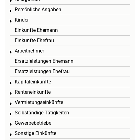
Toggle menu
Persönliche Angaben
Toggle menu
Kinder
Toggle menu
Einkünfte Ehemann
Einkünfte Ehefrau
Arbeitnehmer
Toggle menu
Ersatzleistungen Ehemann
Ersatzleistungen Ehefrau
Kapitaleinkünfte
Toggle menu
Renteneinkünfte
Toggle menu
Vermietungseinkünfte
Toggle menu
Selbständige Tätigkeiten
Toggle menu
Gewerbebetriebe
Toggle menu
Sonstige Einkünfte
Toggle menu