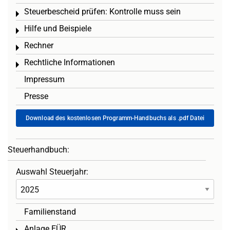
Steuerbescheid prüfen: Kontrolle muss sein
Toggle menu
Hilfe und Beispiele
Toggle menu
Rechner
Toggle menu
Rechtliche Informationen
Toggle menu
Impressum
Presse
Download des kostenlosen Programm-Handbuchs als .pdf Datei
Steuerhandbuch:
Auswahl Steuerjahr:
Familienstand
Anlage EÜR