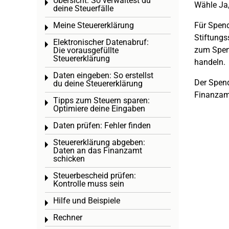
Übersicht: So verwaltest du
Toggle menu
Wähle Ja
deine Steuerfälle
Meine Steuererklärung
Für Spend
Toggle menu
Stiftung
Elektronischer Datenabruf:
Toggle menu
zum Spend
Die vorausgefüllte
Steuererklärung
handeln.
Daten eingeben: So erstellst
Toggle menu
Der Spend
du deine Steuererklärung
Finanzamt
Tipps zum Steuern sparen:
Toggle menu
Optimiere deine Eingaben
Daten prüfen: Fehler finden
Toggle menu
Steuererklärung abgeben:
Toggle menu
Daten an das Finanzamt
schicken
Steuerbescheid prüfen:
Toggle menu
Kontrolle muss sein
Hilfe und Beispiele
Toggle menu
Rechner
Toggle menu