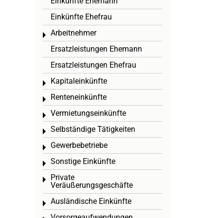
Einkünfte Ehemann
Einkünfte Ehefrau
Arbeitnehmer
Toggle menu
Ersatzleistungen Ehemann
Ersatzleistungen Ehefrau
Kapitaleinkünfte
Toggle menu
Renteneinkünfte
Toggle menu
Vermietungseinkünfte
Toggle menu
Selbständige Tätigkeiten
Toggle menu
Gewerbebetriebe
Toggle menu
Sonstige Einkünfte
Toggle menu
Private
Toggle menu
Veräußerungsgeschäfte
Ausländische Einkünfte
Toggle menu
Vorsorgeaufwendungen