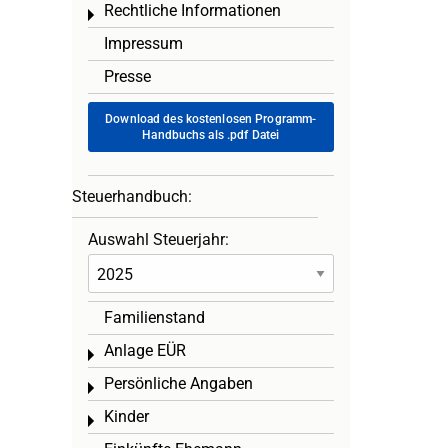
Rechtliche Informationen
Toggle menu
Impressum
Presse
Download des kostenlosen Programm-
Handbuchs als .pdf Datei
Steuerhandbuch:
Auswahl Steuerjahr:
Familienstand
Anlage EÜR
Toggle menu
Persönliche Angaben
Toggle menu
Kinder
Toggle menu