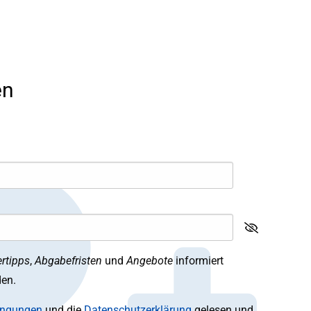
en
rtipps
,
Abgabefristen
und
Angebote
informiert
den.
ingungen
und die
Datenschutzerklärung
gelesen und