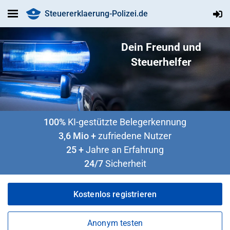
Steuererklaerung-Polizei.de
Dein Freund und
Steuerhelfer
100%
KI-gestützte Belegerkennung
3,6 Mio +
zufriedene Nutzer
25 +
Jahre an Erfahrung
24/7
Sicherheit
Kostenlos registrieren
Anonym testen