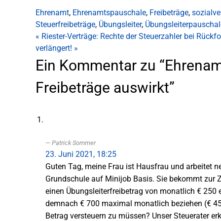
Ehrenamt
,
Ehrenamtspauschale
,
Freibeträge
,
sozialve
Steuerfreibeträge
,
Übungsleiter
,
Übungsleiterpauschal
«
Riester-Verträge: Rechte der Steuerzahler bei Rückf
verlängert!
»
Ein Kommentar zu “Ehrenamt
Freibeträge auswirkt”
Patrick Sommer
23. Juni 2021, 18:25
Guten Tag, meine Frau ist Hausfrau und arbeitet n
Grundschule auf Minijob Basis. Sie bekommt zur Z
einen Übungsleiterfreibetrag von monatlich € 250 
demnach € 700 maximal monatlich beziehen (€ 450 
Betrag versteuern zu müssen? Unser Steuerater erk