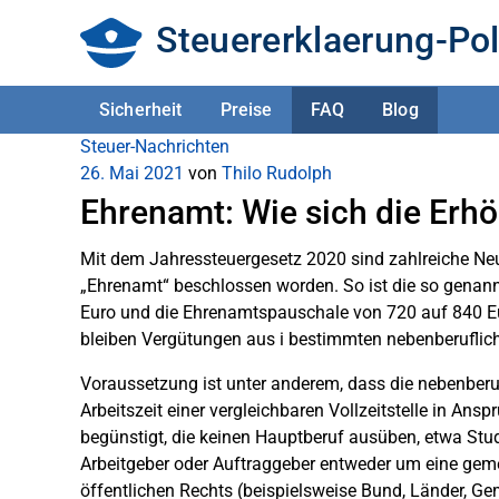
Steuererklaerung-Pol
Sicherheit
Preise
FAQ
Blog
Steuer-Nachrichten
26. Mai 2021
von
Thilo Rudolph
Ehrenamt: Wie sich die Erhö
Mit dem Jahressteuergesetz 2020 sind zahlreiche N
„Ehrenamt“ beschlossen worden. So ist die so genan
Euro und die Ehrenamtspauschale von 720 auf 840 Eur
bleiben Vergütungen aus i bestimmten nebenberufliche
Voraussetzung ist unter anderem, dass die nebenberufl
Arbeitszeit einer vergleichbaren Vollzeitstelle in An
begünstigt, die keinen Hauptberuf ausüben, etwa St
Arbeitgeber oder Auftraggeber entweder um eine gemei
öffentlichen Rechts (beispielsweise Bund, Länder, G