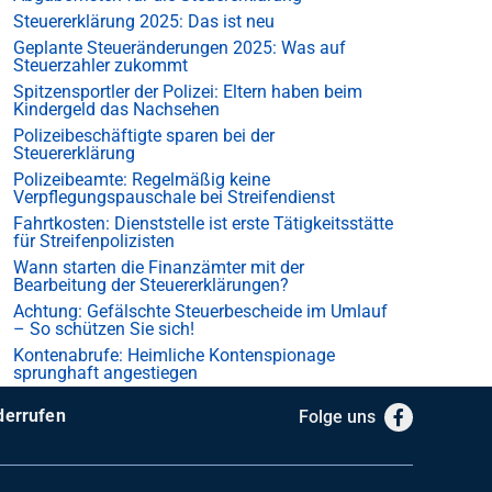
Steuererklärung 2025: Das ist neu
Geplante Steueränderungen 2025: Was auf
Steuerzahler zukommt
Spitzensportler der Polizei: Eltern haben beim
Kindergeld das Nachsehen
Polizeibeschäftigte sparen bei der
Steuererklärung
Polizeibeamte: Regelmäßig keine
Verpflegungspauschale bei Streifendienst
Fahrtkosten: Dienststelle ist erste Tätigkeitsstätte
für Streifenpolizisten
Wann starten die Finanzämter mit der
Bearbeitung der Steuererklärungen?
Achtung: Gefälschte Steuerbescheide im Umlauf
– So schützen Sie sich!
Kontenabrufe: Heimliche Kontenspionage
sprunghaft angestiegen
derrufen
Folge uns
Facebook