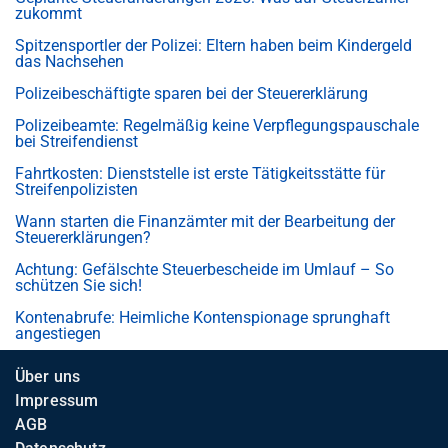
zukommt
Spitzensportler der Polizei: Eltern haben beim Kindergeld
das Nachsehen
Polizeibeschäftigte sparen bei der Steuererklärung
Polizeibeamte: Regelmäßig keine Verpflegungspauschale
bei Streifendienst
Fahrtkosten: Dienststelle ist erste Tätigkeitsstätte für
Streifenpolizisten
Wann starten die Finanzämter mit der Bearbeitung der
Steuererklärungen?
Achtung: Gefälschte Steuerbescheide im Umlauf – So
schützen Sie sich!
Kontenabrufe: Heimliche Kontenspionage sprunghaft
angestiegen
Über uns
Impressum
AGB