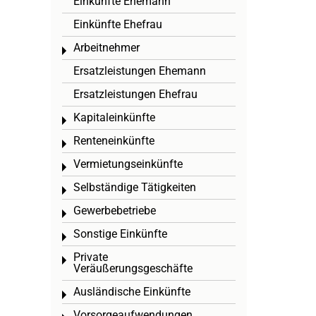
Einkünfte Ehemann
Einkünfte Ehefrau
Arbeitnehmer
Toggle menu
Ersatzleistungen Ehemann
Ersatzleistungen Ehefrau
Kapitaleinkünfte
Toggle menu
Renteneinkünfte
Toggle menu
Vermietungseinkünfte
Toggle menu
Selbständige Tätigkeiten
Toggle menu
Gewerbebetriebe
Toggle menu
Sonstige Einkünfte
Toggle menu
Private
Toggle menu
Veräußerungsgeschäfte
Ausländische Einkünfte
Toggle menu
Vorsorgeaufwendungen