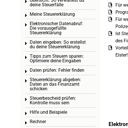
Übersicht: So verwaltest du
Toggle menu
deine Steuerfälle
Für we
Progr
Meine Steuererklärung
Toggle menu
Für we
Elektronischer Datenabruf:
Toggle menu
Polize
Die vorausgefüllte
Steuererklärung
Ist St
des F
Daten eingeben: So erstellst
Toggle menu
du deine Steuererklärung
Vortei
Elster!
Tipps zum Steuern sparen:
Toggle menu
Optimiere deine Eingaben
Daten prüfen: Fehler finden
Toggle menu
Steuererklärung abgeben:
Toggle menu
Daten an das Finanzamt
schicken
Steuerbescheid prüfen:
Toggle menu
Kontrolle muss sein
Hilfe und Beispiele
Toggle menu
Rechner
Toggle menu
Elektro