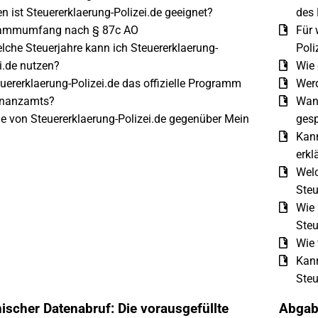
n ist Steuererklaerung-Polizei.de geeignet?
des
ammumfang nach § 87c AO
Für 
lche Steuerjahre kann ich Steuererklaerung-
Poli
i.de nutzen?
Wie 
euererklaerung-Polizei.de das offizielle Programm
Werd
inanzamts?
Wan
le von Steuererklaerung-Polizei.de gegenüber Mein
gesp
Kann
erkl
Welc
Steu
Wie 
Steu
Wie 
Kann
Steu
nischer Datenabruf: Die vorausgefüllte
Abgab