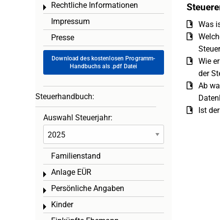
Rechtliche Informationen
Steuere
Toggle menu
Impressum
Was is
Welche
Presse
Steuer
Download des kostenlosen Programm-
Wie er
Handbuchs als .pdf Datei
der St
Ab wa
Steuerhandbuch:
Daten
Ist de
Auswahl Steuerjahr:
Familienstand
Anlage EÜR
Toggle menu
Persönliche Angaben
Toggle menu
Kinder
Toggle menu