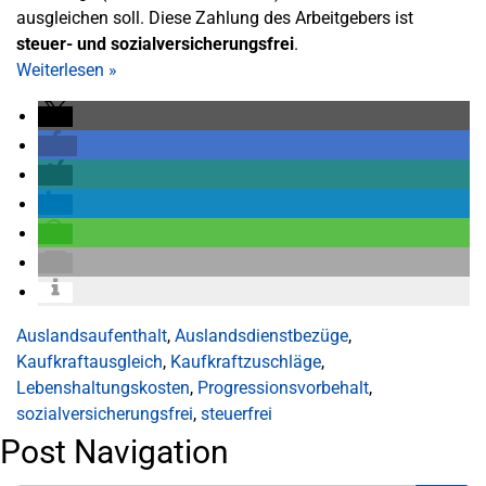
ausgleichen soll. Diese Zahlung des Arbeitgebers ist
steuer- und sozialversicherungsfrei
.
Weiterlesen
»
Auslandsaufenthalt
,
Auslandsdienstbezüge
,
Kaufkraftausgleich
,
Kaufkraftzuschläge
,
Lebenshaltungskosten
,
Progressionsvorbehalt
,
sozialversicherungsfrei
,
steuerfrei
Post Navigation