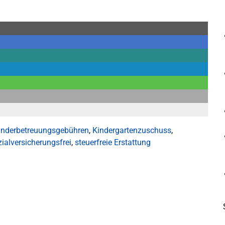
inderbetreuungsgebühren
,
Kindergartenzuschuss
,
zialversicherungsfrei
,
steuerfreie Erstattung