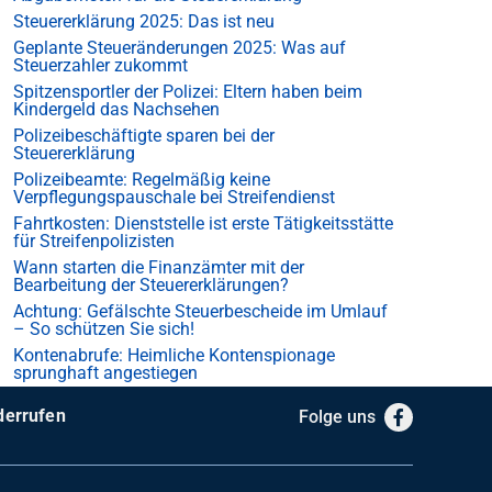
Steuererklärung 2025: Das ist neu
Geplante Steueränderungen 2025: Was auf
Steuerzahler zukommt
Spitzensportler der Polizei: Eltern haben beim
Kindergeld das Nachsehen
Polizeibeschäftigte sparen bei der
Steuererklärung
Polizeibeamte: Regelmäßig keine
Verpflegungspauschale bei Streifendienst
Fahrtkosten: Dienststelle ist erste Tätigkeitsstätte
für Streifenpolizisten
Wann starten die Finanzämter mit der
Bearbeitung der Steuererklärungen?
Achtung: Gefälschte Steuerbescheide im Umlauf
– So schützen Sie sich!
Kontenabrufe: Heimliche Kontenspionage
sprunghaft angestiegen
derrufen
Folge uns
Facebook