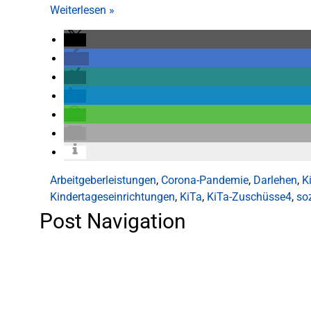
Weiterlesen
»
Arbeitgeberleistungen
,
Corona-Pandemie
,
Darlehen
,
K
Kindertageseinrichtungen
,
KiTa
,
KiTa-Zuschüsse4
,
so
Post Navigation