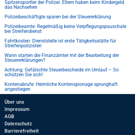
Spitzensportler der Polizei: Eltern haben beim Kindergeld
das Nachsehen
Polizeibeschäftigte sparen bei der Steuererklärung
Polizeibeamte: Regelmäßig keine Verpflegungspauschale
bei Streifendienst
Fahrtkosten: Dienststelle ist erste Tätigkeitsstätte für
Streifenpolizisten
Wann starten die Finanzämter mit der Bearbeitung der
Steuererklärungen?
Achtung: Gefälschte Steuerbescheide im Umlauf – So
schützen Sie sich!
Kontenabrufe: Heimliche Kontenspionage sprunghaft
angestiegen
Über uns
Impressum
AGB
Datenschutz
Barrierefreiheit