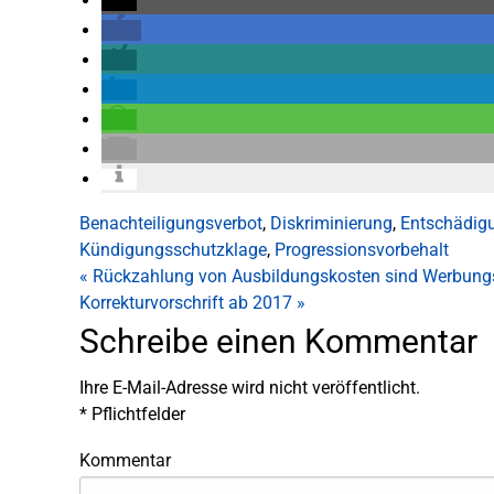
Benachteiligungsverbot
,
Diskriminierung
,
Entschädig
Kündigungsschutzklage
,
Progressionsvorbehalt
«
Rückzahlung von Ausbildungskosten sind Werbung
Korrekturvorschrift ab 2017
»
Schreibe einen Kommentar
Ihre E-Mail-Adresse wird nicht veröffentlicht.
*
Pflichtfelder
Kommentar