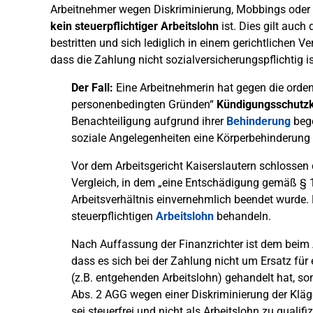
Arbeitnehmer wegen Diskriminierung, Mobbings oder 
kein steuerpflichtiger Arbeitslohn
ist. Dies gilt auch
bestritten und sich lediglich in einem gerichtlichen Ver
dass die Zahlung nicht sozialversicherungspflichtig 
Der Fall:
Eine Arbeitnehmerin hat gegen die orden
personenbedingten Gründen“
Kündigungsschutz
Benachteil
i
gung aufgrund ihrer
Behinderung
bege
soziale Angelegenheiten eine Körperbehinderung v
Vor dem Arbeitsgericht Kaiserslautern schlossen 
Vergleich, in dem „eine Entschädigung gemäß § 1
Arbeitsverhältnis einvernehmlich beendet wurde
steuerpflichtigen
Arbeitslohn
behandeln.
Nach Auffassung der Finanzrichter ist dem beim 
dass es sich bei der Zahlung nicht um Ersatz für
(z.B. entgehenden Arbeitslohn) gehandelt hat, so
Abs. 2 AGG wegen einer Diskriminierung der Kläg
sei steuerfrei und nicht als Arbeitslohn zu qualifi