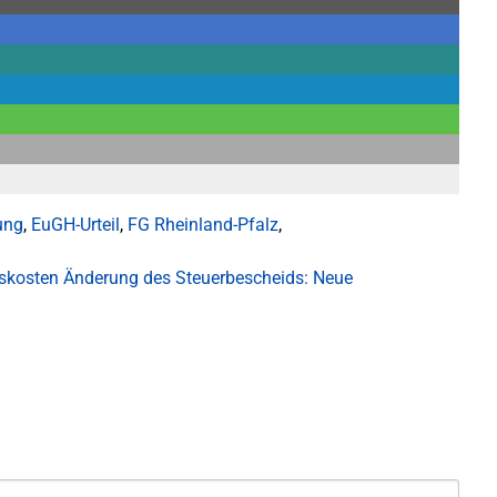
ung
,
EuGH-Urteil
,
FG Rheinland-Pfalz
,
skosten
Änderung des Steuerbescheids: Neue