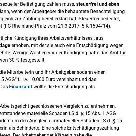
sexueller Belästigung zahlen muss,
steuerfrei und eben
 dann, wenn der Arbeitgeber die behauptete Benachteiligung
gleich zur Zahlung bereit erklärt hat. Steuerfrei bedeutet,
ist (FG Rheinland-Pfalz vom 21.3.2017, 5 K 1594/14).
tliche Kündigung ihres Arbeitsverhältnisses „aus
klage
erhoben, mit der sie auch eine Entschädigung wegen
hrte. Wenige Wochen vor der Kündigung hatte das Amt für
on 30 % festgestellt.
die Mitarbeiterin und ihr Arbeitgeber sodann einen
5 AGG“ i.H.v. 10.000 Euro vereinbart und das
. Das
Finanzamt
wollte die Entschädigung als
Arbeitsgericht geschlossenen Vergleich zu entnehmen,
 entstandene materielle Schäden i.S.d. § 15 Abs. 1 AGG
ndern um den Ausgleich immaterieller Schäden i.S.d. § 15
erin als Behinderte. Eine solche Entschädigungszahlung
zieren. Der Arbeitgeber der Klägerin habe die