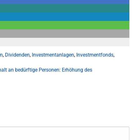
ln
,
Dividenden
,
Investmentanlagen
,
Investmentfonds
,
halt an bedürftige Personen: Erhöhung des