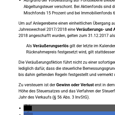
Aufgrund der Vorbelastung auf Fondsebene bleibe
Abgeltungsteuer verschont. Bei Aktienfonds sind di
Mischfonds 15 Prozent und bei Immobilienfonds 60
Um auf Anlegerebene einen einheitlichen Übergang a
Jahreswechsel 2017/2018 eine
Veräußerungs- und A
2018 angeschafft wurden, gelten zum 31.12.2017 als
Als
Veräußerungserlös
gilt der letzte im Kalend
Rücknahmepreis festgesetzt wird, gilt stattdessen
Die Veräußerungsfiktion führt nicht zu einer soforti
lediglich dafür, dass die steuerliche Bemessungsgrund
bis dahin geltenden Regeln festgestellt und vermerkt 
Zu versteuern ist der
Gewinn oder Verlust
erst in dem 
Höhe des Steuersatzes und das Verfahren der Steuer
Jahr des Verkaufs (§ 56 Abs. 3 InvStG).