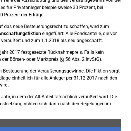
n Teile der Ausschüttung und des Verkaufsgewinns von der
es für Privatanleger beispielsweise 30 Prozent, bei
 Prozent der Erträge.
uf das neue Besteuerungsrecht zu schaffen, wird zum
nschaffungsfiktion
eingeführt: Alle Fondsanteile, die vor
 veräußert und zum 1.1.2018 als neu angeschafft.
erjahr 2017 festgesetzte Rücknahmepreis. Falls kein
 der Börsen- oder Marktpreis (§ 56 Abs. 2 InvStG).
gen Besteuerung der Veräußerungsgewinne. Die Fiktion sorgt
lage einheitlich für alle Anleger per 31.12.2017 nach den
wird.
Jahr, in dem der Alt-Anteil tatsächlich veräußert wird. Die
festsetzung richten sich dann nach den Regelungen im