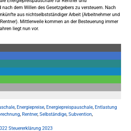
die Energiepreispauschale für Rentner und
nach dem Willen des Gesetzgebers zu versteuern. Nach
inkünfte aus nichtselbstständiger Arbeit (Arbeitnehmer und
, Rentner). Mittlerweile kommen an der Besteuerung immer
hren liegt nun vor.
uschale
,
Energiepreise
,
Energiepreispauschale
,
Entlastung
rechnung
,
Rentner
,
Selbständige
,
Subvention
,
2022
Steuererklärung 2023