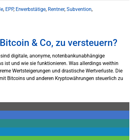
le
,
EPP
,
Erwerbstätige
,
Rentner
,
Subvention
,
itcoin & Co, zu versteuern?
. sind digitale, anonyme, notenbankunabhängige
 ist und wie sie funktionieren. Was allerdings weithin
eme Wertsteigerungen und drastische Wertverluste. Die
mit Bitcoins und anderen Kryptowährungen steuerlich zu