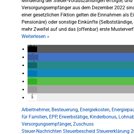
Minderung der Steuer-Vorauszahlungen erfolgte, und 
Versorgungsempfänger aus dem Dezember 2022 sind 
einer gesetzlichen Fiktion gelten die Einnahmen als E
Pensionäre) oder sonstige Einkünfte (Selbstständige
mehr Zweifel auf und das (offenbar) erste Musterverfa
Weiterlesen
»
Arbeitnehmer
,
Besteuerung
,
Energiekosten
,
Energiepa
für Familien
,
EPP
,
Erwerbstätige
,
Kinderbonus
,
Lohnab
Versorgungsempfänger
,
Zuschuss
Steuer-Nachrichten
Steuerbescheid
Steuererklärung 