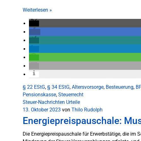
Weiterlesen
»
§ 22 EStG
,
§ 34 EStG
,
Altersvorsorge
,
Besteuerung
,
B
Pensionskasse
,
Steuerrecht
Steuer-Nachrichten
Urteile
13. Oktober 2023
von
Thilo Rudolph
Energiepreispauschale: Mus
Die Energiepreispauschale für Erwerbstätige, die im 