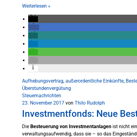
Weiterlesen
»
Aufhebungsvertrag
,
außerordentliche Einkünfte
,
Best
Überstundenvergütung
Steuernachrichten
23. November 2017
von
Thilo Rudolph
Investmentfonds: Neue Bes
Die
Besteuerung von Investmentanlagen
ist nicht ei
verwaltungsaufwendig, dass sie – so das Eingeständ