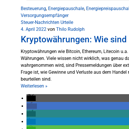
Besteuerung
,
Energiepauschale
,
Energiepreispauscha
Versorgungsempfänger
Steuer-Nachrichten
Urteile
4. April 2022
von
Thilo Rudolph
Kryptowährungen: Wie sind B
Kryptowährungen wie Bitcoin, Ethereum, Litecoin u.a
Währungen. Viele wissen nicht wirklich, was genau das
wahrgenommen wird, sind Pressemeldungen über extr
Frage ist, wie Gewinne und Verluste aus dem Handel 
beurteilen sind.
Weiterlesen
»