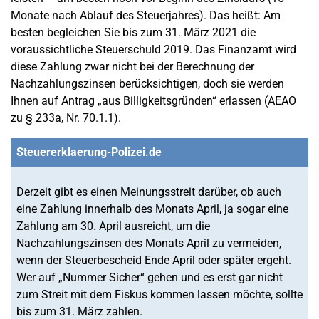
Monate nach Ablauf des Steuerjahres). Das heißt: Am
besten begleichen Sie bis zum 31. März 2021 die
voraussichtliche Steuerschuld 2019. Das Finanzamt wird
diese Zahlung zwar nicht bei der Berechnung der
Nachzahlungszinsen berücksichtigen, doch sie werden
Ihnen auf Antrag „aus Billigkeitsgründen“ erlassen (AEAO
zu § 233a, Nr. 70.1.1).
Steuererklaerung-Polizei.de
Derzeit gibt es einen Meinungsstreit darüber, ob auch
eine Zahlung innerhalb des Monats April, ja sogar eine
Zahlung am 30. April ausreicht, um die
Nachzahlungszinsen des Monats April zu vermeiden,
wenn der Steuerbescheid Ende April oder später ergeht.
Wer auf „Nummer Sicher“ gehen und es erst gar nicht
zum Streit mit dem Fiskus kommen lassen möchte, sollte
bis zum 31. März zahlen.