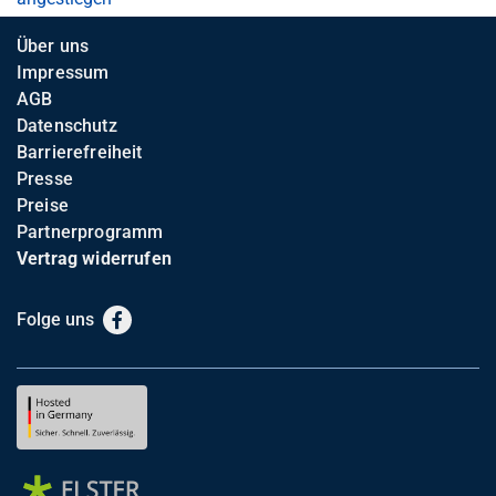
Über uns
Impressum
AGB
Datenschutz
Barrierefreiheit
Presse
Preise
Partnerprogramm
Vertrag widerrufen
Folge uns
Facebook