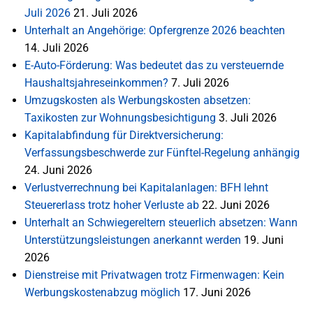
Juli 2026
21. Juli 2026
Unterhalt an Angehörige: Opfergrenze 2026 beachten
14. Juli 2026
E-Auto-Förderung: Was bedeutet das zu versteuernde
Haushaltsjahreseinkommen?
7. Juli 2026
Umzugskosten als Werbungskosten absetzen:
Taxikosten zur Wohnungsbesichtigung
3. Juli 2026
Kapitalabfindung für Direktversicherung:
Verfassungsbeschwerde zur Fünftel-Regelung anhängig
24. Juni 2026
Verlustverrechnung bei Kapitalanlagen: BFH lehnt
Steuererlass trotz hoher Verluste ab
22. Juni 2026
Unterhalt an Schwiegereltern steuerlich absetzen: Wann
Unterstützungsleistungen anerkannt werden
19. Juni
2026
Dienstreise mit Privatwagen trotz Firmenwagen: Kein
Werbungskostenabzug möglich
17. Juni 2026