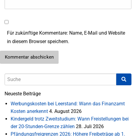
Für zukünftige Kommentare: Name, E-Mail und Website
in diesem Browser speichern.
Neueste Beiträge
Werbungskosten bei Leerstand: Wann das Finanzamt
Kosten anerkennt
4. August 2026
Kindergeld trotz Zweitstudium: Wann Freistellungen bei
der 20-Stunden-Grenze zählen
28. Juli 2026
Pfändungsfreigrenzen 2026: Höhere Freibeträge ab 1.