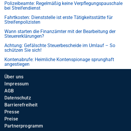
Polizeibeamte: Regelmäßig keine Verpflegungspauschale
bei Streifendienst
Fahrtkosten: Dienststelle ist erste Tätigkeitsstätte für
Streifenpolizisten
Wann starten die Finanzämter mit der Bearbeitung der
Steuererklärungen?
Achtung: Gefälschte Steuerbescheide im Umlauf – So
schützen Sie sich!
Kontenabrufe: Heimliche Kontenspionage sprunghaft
angestiegen
Über uns
Impressum
AGB
Datenschutz
Barrierefreiheit
Presse
Preise
Partnerprogramm