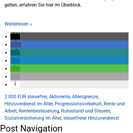
gelten, erfahren Sie hier im Überblick.
Weiterlesen
»
2.000 EUR steuerfrei
,
Aktivrente
,
Altersgrenze
,
Hinzuverdienst im Alter
,
Progressionsvorbehalt
,
Rente und
Arbeit
,
Rentenbesteuerung
,
Ruhestand und Steuern
,
Sozialversicherung im Alter
,
steuerfreier Hinzuverdienst
Post Navigation