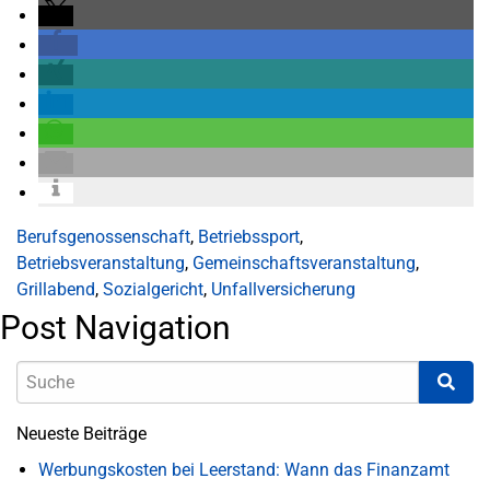
Berufsgenossenschaft
,
Betriebssport
,
Betriebsveranstaltung
,
Gemeinschaftsveranstaltung
,
Grillabend
,
Sozialgericht
,
Unfallversicherung
Post Navigation
Neueste Beiträge
Werbungskosten bei Leerstand: Wann das Finanzamt