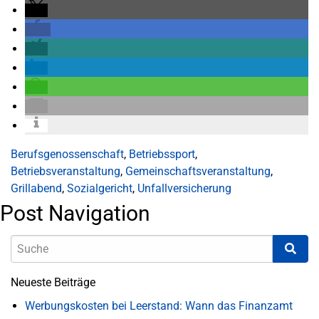
Berufsgenossenschaft
,
Betriebssport
,
Betriebsveranstaltung
,
Gemeinschaftsveranstaltung
,
Grillabend
,
Sozialgericht
,
Unfallversicherung
Post Navigation
Neueste Beiträge
Werbungskosten bei Leerstand: Wann das Finanzamt