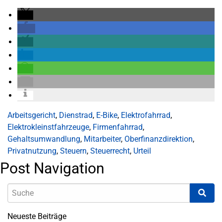
Arbeitsgericht
,
Dienstrad
,
E-Bike
,
Elektrofahrrad
,
Elektrokleinstfahrzeuge
,
Firmenfahrrad
,
Gehaltsumwandlung
,
Mitarbeiter
,
Oberfinanzdirektion
,
Privatnutzung
,
Steuern
,
Steuerrecht
,
Urteil
Post Navigation
Neueste Beiträge