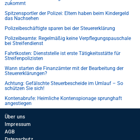
zukommt
Spitzensportler der Polizei: Eltern haben beim Kindergeld
das Nachsehen
Polizeibeschäftigte sparen bei der Steuererklärung
Polizeibeamte: Regelmäßig keine Verpflegungspauschale
bei Streifendienst
Fahrtkosten: Dienststelle ist erste Tätigkeitsstätte für
Streifenpolizisten
Wann starten die Finanzämter mit der Bearbeitung der
Steuererklärungen?
Achtung: Gefälschte Steuerbescheide im Umlauf – So
schützen Sie sich!
Kontenabrufe: Heimliche Kontenspionage sprunghaft
angestiegen
Über uns
Impressum
AGB
Datenschutz