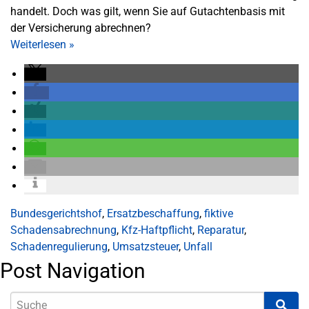
handelt. Doch was gilt, wenn Sie auf Gutachtenbasis mit
der Versicherung abrechnen?
Weiterlesen
»
Bundesgerichtshof
,
Ersatzbeschaffung
,
fiktive
Schadensabrechnung
,
Kfz-Haftpflicht
,
Reparatur
,
Schadenregulierung
,
Umsatzsteuer
,
Unfall
Post Navigation