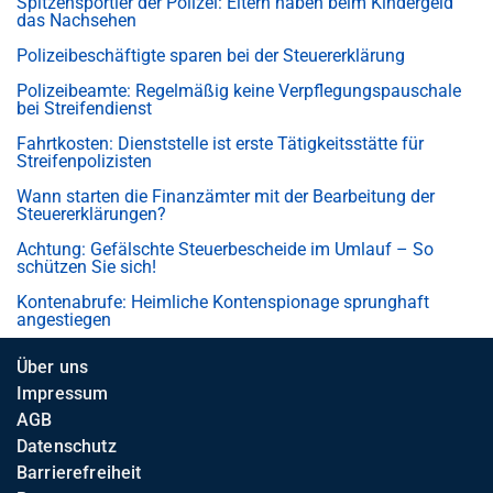
Spitzensportler der Polizei: Eltern haben beim Kindergeld
das Nachsehen
Polizeibeschäftigte sparen bei der Steuererklärung
Polizeibeamte: Regelmäßig keine Verpflegungspauschale
bei Streifendienst
Fahrtkosten: Dienststelle ist erste Tätigkeitsstätte für
Streifenpolizisten
Wann starten die Finanzämter mit der Bearbeitung der
Steuererklärungen?
Achtung: Gefälschte Steuerbescheide im Umlauf – So
schützen Sie sich!
Kontenabrufe: Heimliche Kontenspionage sprunghaft
angestiegen
Über uns
Impressum
AGB
Datenschutz
Barrierefreiheit