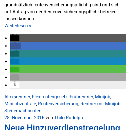
grundsätzlich rentenversicherungspflichtig sind und sich
auf Antrag von der Rentenversicherungspflicht befreien
lassen können.
Weiterlesen
»
Altersrentner
,
Flexirentengesetz
,
Frührentner
,
Minijob
,
Minijobzentrale
,
Rentenversicherung
,
Rentner mit Minijob
Steuernachrichten
28. November 2016
von
Thilo Rudolph
Neue Hinzuverdienstregelung