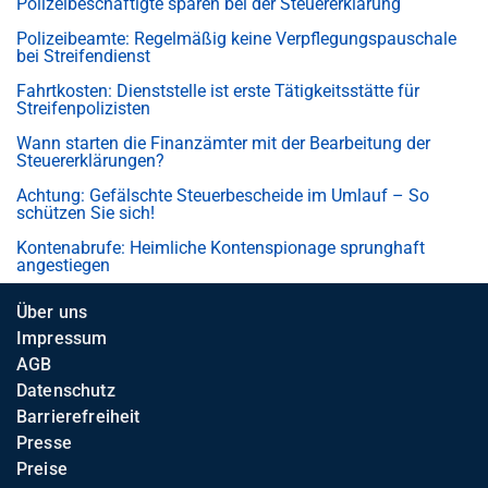
Polizeibeschäftigte sparen bei der Steuererklärung
Polizeibeamte: Regelmäßig keine Verpflegungspauschale
bei Streifendienst
Fahrtkosten: Dienststelle ist erste Tätigkeitsstätte für
Streifenpolizisten
Wann starten die Finanzämter mit der Bearbeitung der
Steuererklärungen?
Achtung: Gefälschte Steuerbescheide im Umlauf – So
schützen Sie sich!
Kontenabrufe: Heimliche Kontenspionage sprunghaft
angestiegen
Über uns
Impressum
AGB
Datenschutz
Barrierefreiheit
Presse
Preise