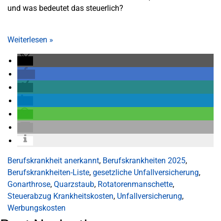
und was bedeutet das steuerlich?
Weiterlesen
»
Berufskrankheit anerkannt
,
Berufskrankheiten 2025
,
Berufskrankheiten-Liste
,
gesetzliche Unfallversicherung
,
Gonarthrose
,
Quarzstaub
,
Rotatorenmanschette
,
Steuerabzug Krankheitskosten
,
Unfallversicherung
,
Werbungskosten