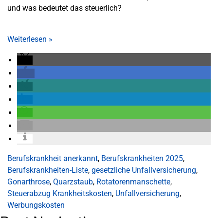
und was bedeutet das steuerlich?
Weiterlesen
»
Berufskrankheit anerkannt
,
Berufskrankheiten 2025
,
Berufskrankheiten-Liste
,
gesetzliche Unfallversicherung
,
Gonarthrose
,
Quarzstaub
,
Rotatorenmanschette
,
Steuerabzug Krankheitskosten
,
Unfallversicherung
,
Werbungskosten