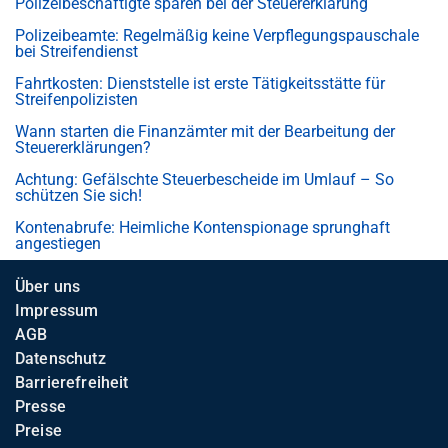
Polizeibeschäftigte sparen bei der Steuererklärung
Polizeibeamte: Regelmäßig keine Verpflegungspauschale
bei Streifendienst
Fahrtkosten: Dienststelle ist erste Tätigkeitsstätte für
Streifenpolizisten
Wann starten die Finanzämter mit der Bearbeitung der
Steuererklärungen?
Achtung: Gefälschte Steuerbescheide im Umlauf – So
schützen Sie sich!
Kontenabrufe: Heimliche Kontenspionage sprunghaft
angestiegen
Über uns
Impressum
AGB
Datenschutz
Barrierefreiheit
Presse
Preise