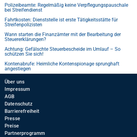
Polizeibeamte: Regelmäßig keine Verpflegungspauschale
bei Streifendienst
Fahrtkosten: Dienststelle ist erste Tätigkeitsstätte für
Streifenpolizisten
Wann starten die Finanzämter mit der Bearbeitung der
Steuererklärungen?
Achtung: Gefälschte Steuerbescheide im Umlauf – So
schützen Sie sich!
Kontenabrufe: Heimliche Kontenspionage sprunghaft
angestiegen
Über uns
Impressum
AGB
Datenschutz
Barrierefreiheit
Presse
Preise
Partnerprogramm