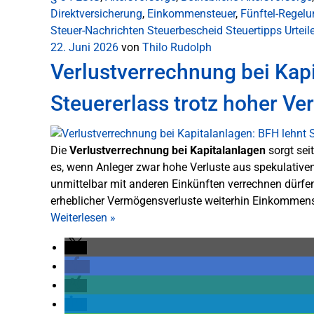
Direktversicherung
,
Einkommensteuer
,
Fünftel-Regelu
Steuer-Nachrichten
Steuerbescheid
Steuertipps
Urteil
22. Juni 2026
von
Thilo Rudolph
Verlustverrechnung bei Kapi
Steuererlass trotz hoher Ver
Die
Verlustverrechnung bei Kapitalanlagen
sorgt sei
es, wenn Anleger zwar hohe Verluste aus spekulativen 
unmittelbar mit anderen Einkünften verrechnen dürfe
erheblicher Vermögensverluste weiterhin Einkommenst
Weiterlesen
»