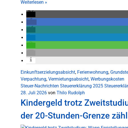
Weiterlesen
»
Einkunftserzielungsabsicht
,
Ferienwohnung
,
Grundste
Verpachtung
,
Vermietungsabsicht
,
Werbungskosten
Steuer-Nachrichten
Steuererklärung 2025
Steuererkl
28. Juli 2026
von
Thilo Rudolph
Kindergeld trotz Zweitstudi
der 20-Stunden-Grenze zäh