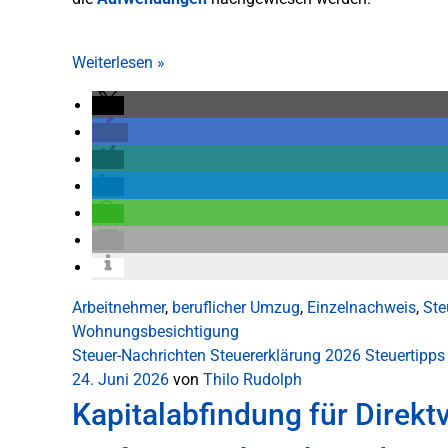
Weiterlesen
»
Arbeitnehmer
,
beruflicher Umzug
,
Einzelnachweis
,
Ste
Wohnungsbesichtigung
Steuer-Nachrichten
Steuererklärung 2026
Steuertipps
24. Juni 2026
von
Thilo Rudolph
Kapitalabfindung für Direkt