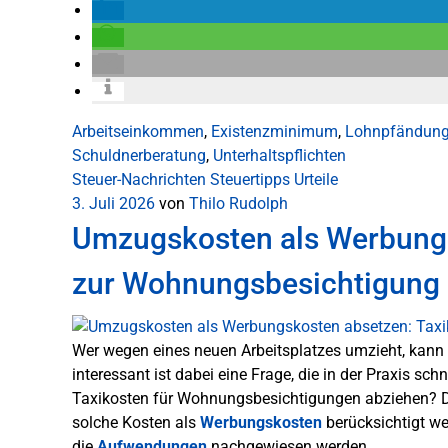
Arbeitseinkommen
,
Existenzminimum
,
Lohnpfändun
Schuldnerberatung
,
Unterhaltspflichten
Steuer-Nachrichten
Steuertipps
Urteile
3. Juli 2026
von
Thilo Rudolph
Umzugskosten als Werbungs
zur Wohnungsbesichtigung
Wer wegen eines neuen Arbeitsplatzes umzieht, kann 
interessant ist dabei eine Frage, die in der Praxis sch
Taxikosten für Wohnungsbesichtigungen abziehen? D
solche Kosten als
Werbungskosten
berücksichtigt we
die
Aufwendungen
nachgewiesen werden.