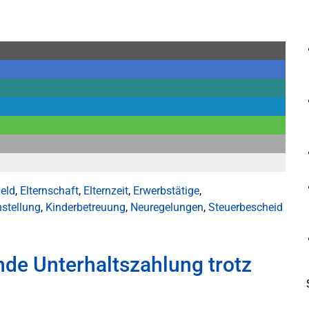
geld
,
Elternschaft
,
Elternzeit
,
Erwerbstätige
,
hstellung
,
Kinderbetreuung
,
Neuregelungen
,
Steuerbescheid
nde Unterhaltszahlung trotz