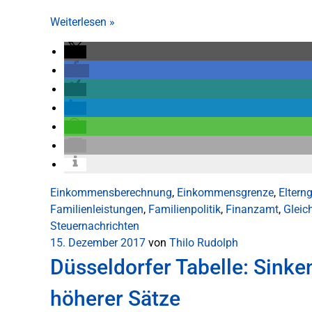
Weiterlesen
»
Einkommensberechnung
,
Einkommensgrenze
,
Eltern
Familienleistungen
,
Familienpolitik
,
Finanzamt
,
Gleic
Steuernachrichten
15. Dezember 2017
von
Thilo Rudolph
Düsseldorfer Tabelle: Sinke
höherer Sätze