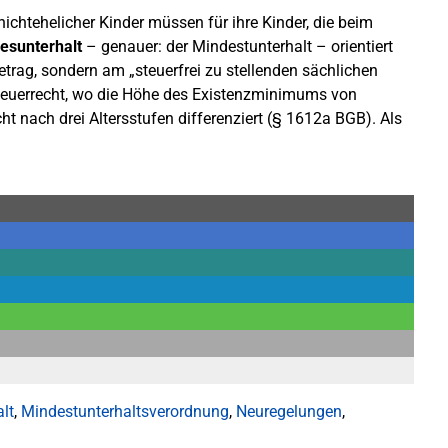
ichtehelicher Kinder müssen für ihre Kinder, die beim
esunterhalt
– genauer: der Mindestunterhalt – orientiert
etrag, sondern am „steuerfrei zu stellenden sächlichen
teuerrecht, wo die Höhe des Existenzminimums von
echt nach drei Altersstufen differenziert (§ 1612a BGB). Als
lt
,
Mindestunterhaltsverordnung
,
Neuregelungen
,