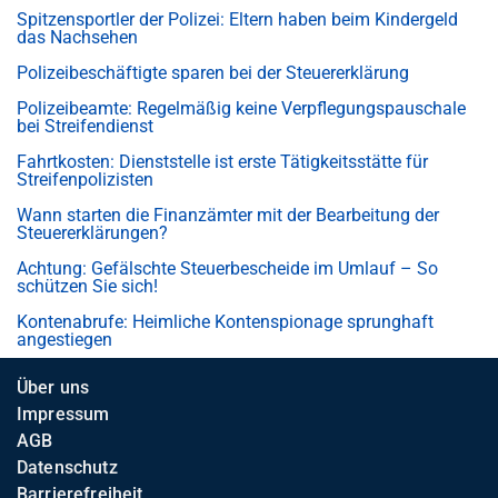
Spitzensportler der Polizei: Eltern haben beim Kindergeld
das Nachsehen
Polizeibeschäftigte sparen bei der Steuererklärung
Polizeibeamte: Regelmäßig keine Verpflegungspauschale
bei Streifendienst
Fahrtkosten: Dienststelle ist erste Tätigkeitsstätte für
Streifenpolizisten
Wann starten die Finanzämter mit der Bearbeitung der
Steuererklärungen?
Achtung: Gefälschte Steuerbescheide im Umlauf – So
schützen Sie sich!
Kontenabrufe: Heimliche Kontenspionage sprunghaft
angestiegen
Über uns
Impressum
AGB
Datenschutz
Barrierefreiheit