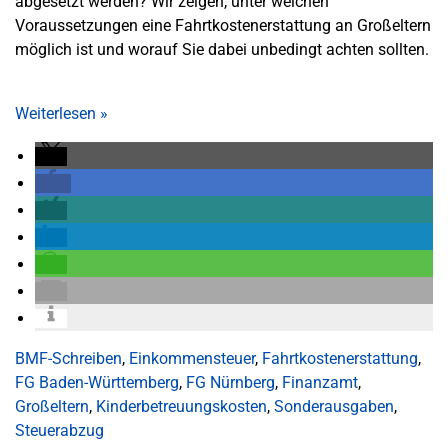
abgesetzt werden? Wir zeigen, unter welchen
Voraussetzungen eine Fahrtkostenerstattung an Großeltern
möglich ist und worauf Sie dabei unbedingt achten sollten.
Weiterlesen
»
BMF-Schreiben
,
Einkommensteuer
,
Fahrtkostenerstattung
,
FG Baden-Württemberg
,
FG Nürnberg
,
Finanzamt
,
Großeltern
,
Kinderbetreuungskosten
,
Sonderausgaben
,
Steuerabzug