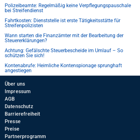
Polizeibeamte: Regelmäßig keine Verpflegungspauschale
bei Streifendienst
Fahrtkosten: Dienststelle ist erste Tätigkeitsstätte für
Streifenpolizisten
Wann starten die Finanzämter mit der Bearbeitung der
Steuererklärungen?
Achtung: Gefälschte Steuerbescheide im Umlauf – So
schützen Sie sich!
Kontenabrufe: Heimliche Kontenspionage sprunghaft
angestiegen
Über uns
Impressum
AGB
Datenschutz
Barrierefreiheit
Presse
Preise
Partnerprogramm