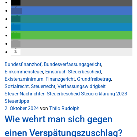
Bundesfinanzhof
,
Bundesverfassungsgericht
,
Einkommensteuer
,
Einspruch Steuerbescheid
,
Existenzminimum
,
Finanzgericht
,
Grundfreibetrag
,
Sozialrecht
,
Steuerrecht
,
Verfassungswidrigkeit
Steuer-Nachrichten
Steuerbescheid
Steuererklärung 2023
Steuertipps
2. Oktober 2024
von
Thilo Rudolph
Wie wehrt man sich gegen
einen Verspätungszuschlag?