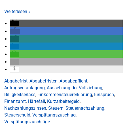
Weiterlesen
»
Abgabefrist
,
Abgabefristen
,
Abgabepflicht
,
Antragsveranlagung
,
Aussetzung der Vollziehung
,
Billigkeitserlass
,
Einkommensteuererklärung
,
Einspruch
,
Finanzamt
,
Härtefall
,
Kurzarbeitergeld
,
Nachzahlungszinsen
,
Steuern
,
Steuernachzahlung
,
Steuerschuld
,
Verspätungszuschlag
,
Verspätungszuschläge