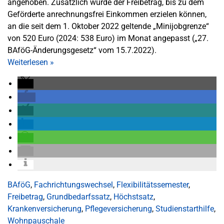
angehoben. Zusätzlich wurde der Freibetrag, bis zu dem
Geförderte anrechnungsfrei Einkommen erzielen können,
an die seit dem 1. Oktober 2022 geltende „Minijobgrenze“
von 520 Euro (2024: 538 Euro) im Monat angepasst („27.
BAföG-Änderungsgesetz“ vom 15.7.2022).
Weiterlesen
»
BAföG
,
Fachrichtungswechsel
,
Flexibilitätssemester
,
Freibetrag
,
Grundbedarfssatz
,
Höchstsatz
,
Krankenversicherung
,
Pflegeversicherung
,
Studienstarthilfe
,
Wohnpauschale