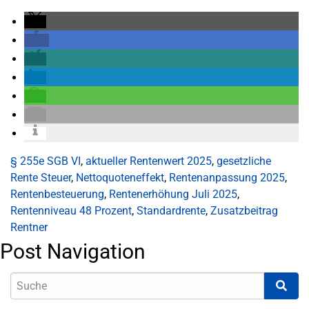
§ 255e SGB VI
,
aktueller Rentenwert 2025
,
gesetzliche
Rente Steuer
,
Nettoquoteneffekt
,
Rentenanpassung 2025
,
Rentenbesteuerung
,
Rentenerhöhung Juli 2025
,
Rentenniveau 48 Prozent
,
Standardrente
,
Zusatzbeitrag
Rentner
Post Navigation