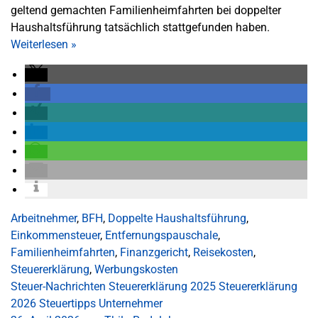
geltend gemachten Familienheimfahrten bei doppelter
Haushaltsführung tatsächlich stattgefunden haben.
Weiterlesen
»
Arbeitnehmer
,
BFH
,
Doppelte Haushaltsführung
,
Einkommensteuer
,
Entfernungspauschale
,
Familienheimfahrten
,
Finanzgericht
,
Reisekosten
,
Steuererklärung
,
Werbungskosten
Steuer-Nachrichten
Steuererklärung 2025
Steuererklärung
2026
Steuertipps
Unternehmer