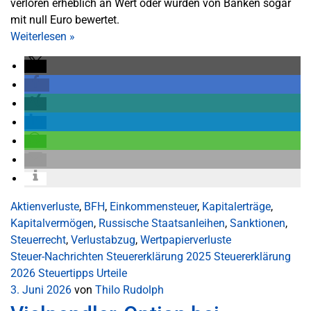
verloren erheblich an Wert oder wurden von Banken sogar
mit null Euro bewertet.
Weiterlesen
»
Aktienverluste
,
BFH
,
Einkommensteuer
,
Kapitalerträge
,
Kapitalvermögen
,
Russische Staatsanleihen
,
Sanktionen
,
Steuerrecht
,
Verlustabzug
,
Wertpapierverluste
Steuer-Nachrichten
Steuererklärung 2025
Steuererklärung
2026
Steuertipps
Urteile
3. Juni 2026
von
Thilo Rudolph