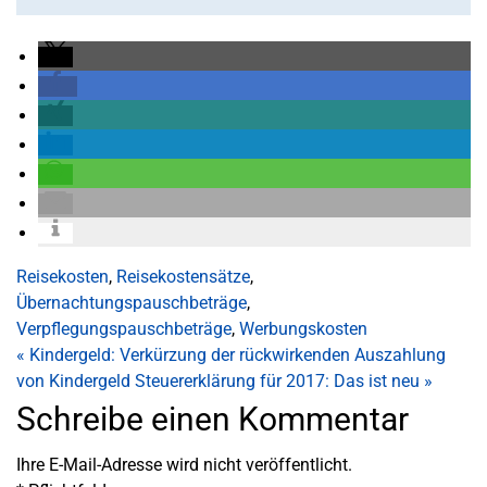
Reisekosten
,
Reisekostensätze
,
Übernachtungspauschbeträge
,
Verpflegungspauschbeträge
,
Werbungskosten
«
Kindergeld: Verkürzung der rückwirkenden Auszahlung
von Kindergeld
Steuererklärung für 2017: Das ist neu
»
Schreibe einen Kommentar
Ihre E-Mail-Adresse wird nicht veröffentlicht.