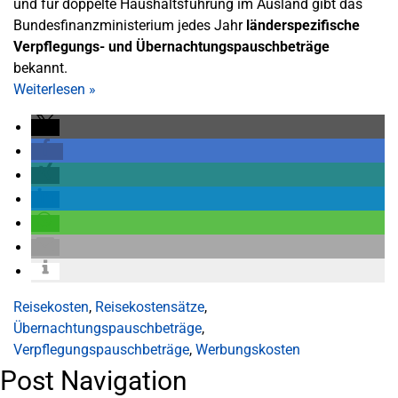
und für doppelte Haushaltsführung im Ausland gibt das
Bundesfinanzministerium jedes Jahr
länderspezifische
Verpflegungs- und Übernachtungspauschbeträge
bekannt.
Weiterlesen
»
Reisekosten
,
Reisekostensätze
,
Übernachtungspauschbeträge
,
Verpflegungspauschbeträge
,
Werbungskosten
Post Navigation