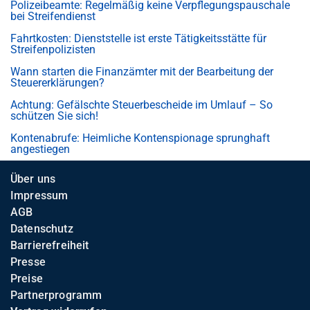
Polizeibeamte: Regelmäßig keine Verpflegungspauschale
bei Streifendienst
Fahrtkosten: Dienststelle ist erste Tätigkeitsstätte für
Streifenpolizisten
Wann starten die Finanzämter mit der Bearbeitung der
Steuererklärungen?
Achtung: Gefälschte Steuerbescheide im Umlauf – So
schützen Sie sich!
Kontenabrufe: Heimliche Kontenspionage sprunghaft
angestiegen
Über uns
Impressum
AGB
Datenschutz
Barrierefreiheit
Presse
Preise
Partnerprogramm