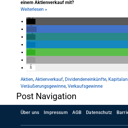
einem Aktienverkauf mit?
Weiterlesen
»
Aktien
,
Aktienverkauf
,
Dividendeneinkünfte
,
Kapitalan
Veräußerungsgewinne
,
Verkaufsgewinne
Post Navigation
Über uns
Impressum
AGB
Datenschutz
Barri