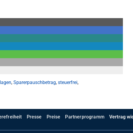
lagen
,
Sparerpauschbetrag
,
steuerfrei
,
erefreiheit
Presse
Preise
Partnerprogramm
Vertrag wi