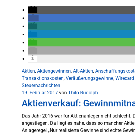
Aktien
,
Aktiengewinnen
,
Alt-Aktien
,
Anschaffungskost
Transaktionskosten
,
Veräußerungsgewinne
,
Wirecard
Steuernachrichten
19. Februar 2017
von
Thilo Rudolph
Aktienverkauf: Gewinnmitna
Das Jahr 2016 war für Aktienanleger nicht schlecht.
angestiegen. Da liegt es nahe, dass so mancher Akt
Anlageregel „Nur realisierte Gewinne sind echte Gewin