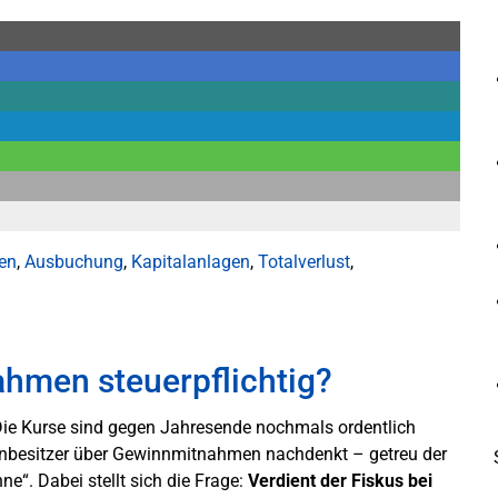
en
,
Ausbuchung
,
Kapitalanlagen
,
Totalverlust
,
hmen steuerpflichtig?
 Die Kurse sind gegen Jahresende nochmals ordentlich
ienbesitzer über Gewinnmitnahmen nachdenkt – getreu der
ne“. Dabei stellt sich die Frage:
Verdient der Fiskus bei