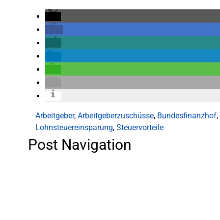
Arbeitgeber
,
Arbeitgeberzuschüsse
,
Bundesfinanzhof
,
Lohnsteuereinsparung
,
Steuervorteile
Post Navigation