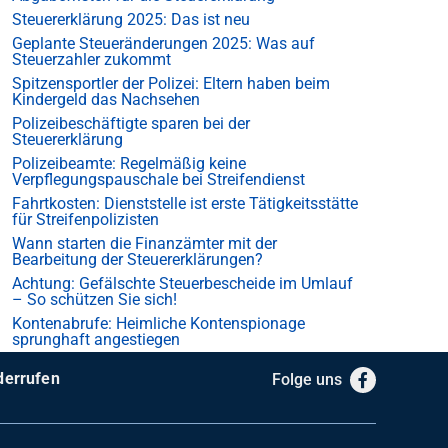
Steuererklärung 2025: Das ist neu
Geplante Steueränderungen 2025: Was auf
Steuerzahler zukommt
Spitzensportler der Polizei: Eltern haben beim
Kindergeld das Nachsehen
Polizeibeschäftigte sparen bei der
Steuererklärung
Polizeibeamte: Regelmäßig keine
Verpflegungspauschale bei Streifendienst
Fahrtkosten: Dienststelle ist erste Tätigkeitsstätte
für Streifenpolizisten
Wann starten die Finanzämter mit der
Bearbeitung der Steuererklärungen?
Achtung: Gefälschte Steuerbescheide im Umlauf
– So schützen Sie sich!
Kontenabrufe: Heimliche Kontenspionage
sprunghaft angestiegen
derrufen
Folge uns
Facebook