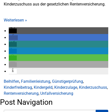
Kinderzuschuss aus der gesetzlichen Rentenversicherung.
Weiterlesen
»
Beihilfen
,
Familienleistung
,
Günstigerprüfung
,
Kinderfreibetrag
,
Kindergeld
,
Kinderzulage
,
Kinderzuschuss
,
Rentenversicherung
,
Unfallversicherung
Post Navigation