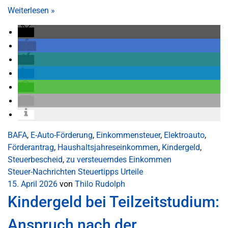
Weiterlesen
»
BAFA
,
E-Auto-Förderung
,
Einkommensteuer
,
Elektroauto
,
Förderantrag
,
Haushaltsjahreseinkommen
,
Kindergeld
,
Steuerbescheid
,
zu versteuerndes Einkommen
Steuer-Nachrichten
Steuertipps
Urteile
15. April 2026
von
Thilo Rudolph
Kindergeld bei Teilzeitstudium:
Anspruch nach der