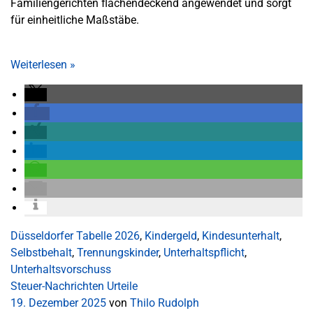
Familiengerichten flächendeckend angewendet und sorgt
für einheitliche Maßstäbe.
Weiterlesen
»
Düsseldorfer Tabelle 2026
,
Kindergeld
,
Kindesunterhalt
,
Selbstbehalt
,
Trennungskinder
,
Unterhaltspflicht
,
Unterhaltsvorschuss
Steuer-Nachrichten
Urteile
19. Dezember 2025
von
Thilo Rudolph