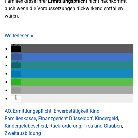
Familienkasse ihrer
Ermittlungspflicht
nicht nachkommt –
auch wenn die Voraussetzungen rückwirkend entfallen
wären.
Weiterlesen
»
AO
,
Ermittlungspflicht
,
Erwerbstätigkeit Kind
,
Familienkasse
,
Finanzgericht Düsseldorf
,
Kindergeld
,
Kindergeldbescheid
,
Rückforderung
,
Treu und Glauben
,
Zweitausbildung