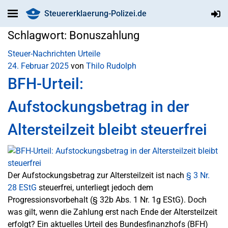
Steuererklaerung-Polizei.de
Schlagwort:
Bonuszahlung
Steuer-Nachrichten
Urteile
24. Februar 2025
von
Thilo Rudolph
BFH-Urteil:
Aufstockungsbetrag in der
Altersteilzeit bleibt steuerfrei
Der Aufstockungsbetrag zur Altersteilzeit ist nach
§ 3 Nr.
28 EStG
steuerfrei, unterliegt jedoch dem
Progressionsvorbehalt (§ 32b Abs. 1 Nr. 1g EStG). Doch
was gilt, wenn die Zahlung erst nach Ende der Altersteilzeit
erfolgt? Ein aktuelles Urteil des Bundesfinanzhofs (BFH)