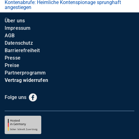
Kontenabrufe: Heimliche Kontenspionage sprunghaft
angestiegen
Über uns
Impressum
AGB
Datenschutz
Barrierefreiheit
Presse
Preise
Partnerprogramm
Vertrag widerrufen
Folge uns
Facebook