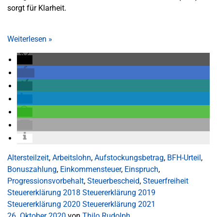
sorgt für Klarheit.
Weiterlesen
»
Altersteilzeit
,
Arbeitslohn
,
Aufstockungsbetrag
,
BFH-Urteil
,
Bonuszahlung
,
Einkommensteuer
,
Einspruch
,
Progressionsvorbehalt
,
Steuerbescheid
,
Steuerfreiheit
Steuererklärung 2018
Steuererklärung 2019
Steuererklärung 2020
Steuererklärung 2021
26. Oktober 2020
von
Thilo Rudolph