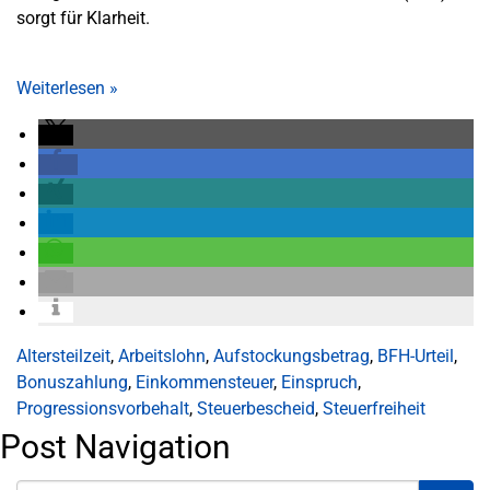
sorgt für Klarheit.
Weiterlesen
»
Altersteilzeit
,
Arbeitslohn
,
Aufstockungsbetrag
,
BFH-Urteil
,
Bonuszahlung
,
Einkommensteuer
,
Einspruch
,
Progressionsvorbehalt
,
Steuerbescheid
,
Steuerfreiheit
Post Navigation