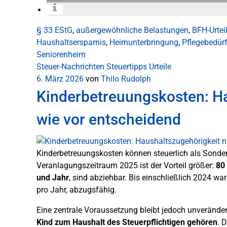
§ 33 EStG
,
außergewöhnliche Belastungen
,
BFH-Urtei
Haushaltsersparnis
,
Heimunterbringung
,
Pflegebedürf
Seniorenheim
Steuer-Nachrichten
Steuertipps
Urteile
6. März 2026
von
Thilo Rudolph
Kinderbetreuungskosten: H
wie vor entscheidend
Kinderbetreuungskosten können steuerlich als Sond
Veranlagungszeitraum 2025 ist der Vorteil größer:
80
und Jahr
, sind abziehbar. Bis einschließlich 2024 wa
pro Jahr, abzugsfähig.
Eine zentrale Voraussetzung bleibt jedoch unverände
Kind zum Haushalt des Steuerpflichtigen gehören
. 