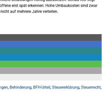
etroffene erst spät erkennen: Hohe Umbaukosten sind zwar
nicht auf mehrere Jahre verteilen.
ungen
,
Behinderung
,
BFH-Urteil
,
Steuererklärung
,
Steuerrecht
,