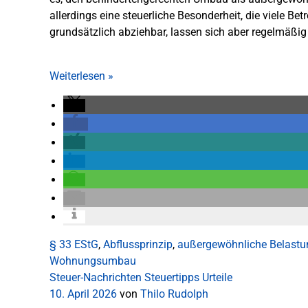
allerdings eine steuerliche Besonderheit, die viele B
grundsätzlich abziehbar, lassen sich aber regelmäßig 
Weiterlesen
»
§ 33 EStG
,
Abflussprinzip
,
außergewöhnliche Belast
Wohnungsumbau
Steuer-Nachrichten
Steuertipps
Urteile
10. April 2026
von
Thilo Rudolph