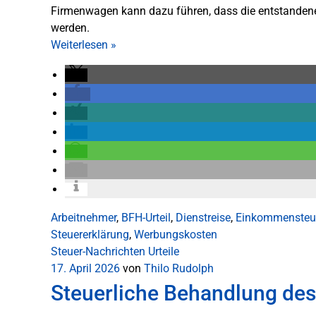
Firmenwagen kann dazu führen, dass die entstandenen
werden.
Weiterlesen
»
Arbeitnehmer
,
BFH-Urteil
,
Dienstreise
,
Einkommensteu
Steuererklärung
,
Werbungskosten
Steuer-Nachrichten
Urteile
17. April 2026
von
Thilo Rudolph
Steuerliche Behandlung de