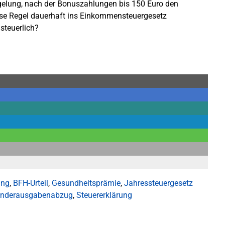
egelung, nach der Bonuszahlungen bis 150 Euro den
se Regel dauerhaft ins Einkommensteuergesetz
steuerlich?
ung
,
BFH-Urteil
,
Gesundheitsprämie
,
Jahressteuergesetz
nderausgabenabzug
,
Steuererklärung