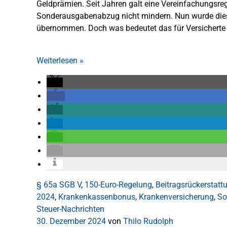
Geldprämien. Seit Jahren galt eine Vereinfachungsr
Sonderausgabenabzug nicht mindern. Nun wurde die
übernommen. Doch was bedeutet das für Versicherte 
Weiterlesen
»
§ 65a SGB V
,
150-Euro-Regelung
,
Beitragsrückerstatt
2024
,
Krankenkassenbonus
,
Krankenversicherung
,
So
Steuer-Nachrichten
30. Dezember 2024
von
Thilo Rudolph