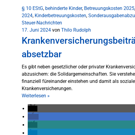
§ 10 EStG
,
behinderte Kinder
,
Betreuungskosten 2025
2024
,
Kinderbetreuungskosten
,
Sonderausgabenabz
Steuer-Nachrichten
17. Juni 2024
von
Thilo Rudolph
Krankenversicherungsbeiträ
absetzbar
Es gibt neben gesetzlicher oder privater Krankenversi
abzusichern: die Solidargemeinschaften. Sie verstehen
finanziell füreinander einstehen und damit als soziale
Krankenversicherungen.
Weiterlesen
»