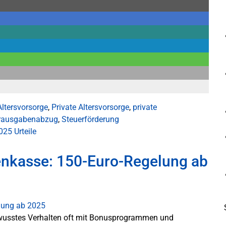
ltersvorsorge
,
Private Altersvorsorge
,
private
rausgabenabzug
,
Steuerförderung
2025
Urteile
enkasse: 150-Euro-Regelung ab
wusstes Verhalten oft mit Bonusprogrammen und