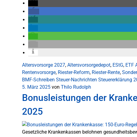
Altersvorsorge 2027
,
Altersvorsorgedepot
,
EStG
,
ETF A
Rentenvorsorge
,
Riester-Reform
,
Riester-Rente
,
Sonde
BMF-Schreiben
Steuer-Nachrichten
Steuererklärung 
5. März 2025
von
Thilo Rudolph
Bonusleistungen der Krank
2025
Gesetzliche Krankenkassen belohnen gesundheitsbe