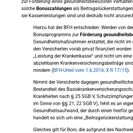
zur Förderung eines gesundheitsbewussten Verhalten
solche
Bonuszahlungen
als Beitragsrückerstattunge
sie Kassenleistungen sind und deshalb nicht anzurec
Hierzu hat der BFH entschieden: Werden von de
Bonusprogramms zur
Förderung gesundheitsb
Gesundheitsmaßnahmen erstattet, die nicht im
den Versicherten vorab privat finanziert worden 
„Leistung der Krankenkasse“ und nicht um eine
abziehbaren Krankenversicherungsbeiträge sind
mindern (
BFH-Urteil vom 1.6.2016, X R 17/15
).
Nimmt der Versicherte dagegen gesundheitlich
Bestandteil des Basiskrankenversicherungsschu
Krankheiten nach § 25 SGB V, Schutzimpfunge
im Sinne von §§ 21, 22 SGB V), fehlt es an e
Gesundheitsaufwand, der durch einen hierfür g
handelt es sich um eine „Beitragsrückerstattung
Gleiches gilt für Boni, die aufgrund des Nach