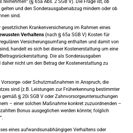
s teilnehmen“
(§ 65a Abs. 2 SGB V). Die Frage ist, ob
n gelten und den Sonderausgabenabzug mindern oder ob
hnen sind.
r gesetzlichen Krankenversicherung im Rahmen eines
ewussten Verhaltens
(nach § 65a SGB V) Kosten für
 regulären Versicherungsumfang enthalten und damit von
sind, handelt es sich bei dieser Kostenerstattung um eine
 Beitragsrückerstattung. Die als Sonderausgaben
 daher nicht um den Betrag der Kostenerstattung zu
e Vorsorge- oder Schutzmaßnahmen in Anspruch, die
tzes sind (z.B. Leistungen zur Früherkennung bestimmter
n gemäß § 20i SGB V oder Zahnvorsorgeuntersuchungen
igenem – einer solchen Maßnahme konkret zuzuordnenden –
ezahlten Bonus ausgeglichen werden könnte; folglich
“.
weises eines aufwandsunabhängigen Verhaltens oder