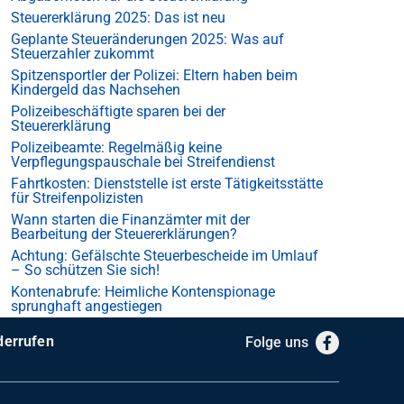
Steuererklärung 2025: Das ist neu
Geplante Steueränderungen 2025: Was auf
Steuerzahler zukommt
Spitzensportler der Polizei: Eltern haben beim
Kindergeld das Nachsehen
Polizeibeschäftigte sparen bei der
Steuererklärung
Polizeibeamte: Regelmäßig keine
Verpflegungspauschale bei Streifendienst
Fahrtkosten: Dienststelle ist erste Tätigkeitsstätte
für Streifenpolizisten
Wann starten die Finanzämter mit der
Bearbeitung der Steuererklärungen?
Achtung: Gefälschte Steuerbescheide im Umlauf
– So schützen Sie sich!
Kontenabrufe: Heimliche Kontenspionage
sprunghaft angestiegen
derrufen
Folge uns
Facebook