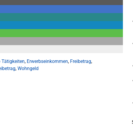
 Tätigkeiten
,
Erwerbseinkommen
,
Freibetrag
,
eibetrag
,
Wohngeld