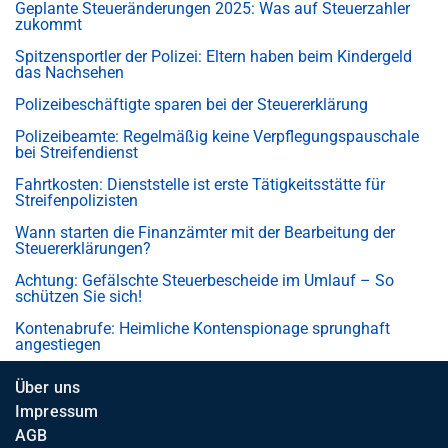
Geplante Steueränderungen 2025: Was auf Steuerzahler
zukommt
Spitzensportler der Polizei: Eltern haben beim Kindergeld
das Nachsehen
Polizeibeschäftigte sparen bei der Steuererklärung
Polizeibeamte: Regelmäßig keine Verpflegungspauschale
bei Streifendienst
Fahrtkosten: Dienststelle ist erste Tätigkeitsstätte für
Streifenpolizisten
Wann starten die Finanzämter mit der Bearbeitung der
Steuererklärungen?
Achtung: Gefälschte Steuerbescheide im Umlauf – So
schützen Sie sich!
Kontenabrufe: Heimliche Kontenspionage sprunghaft
angestiegen
Über uns
Impressum
AGB