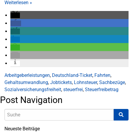
Weiterlesen
»
Arbeitgeberleistungen
,
Deutschland-Ticket
,
Fahrten
,
Gehaltsumwandlung
,
Jobtickets
,
Lohnsteuer
,
Sachbezüge
,
Sozialversicherungsfreiheit
,
steuerfrei
,
Steuerfreibetrag
Post Navigation
Neueste Beiträge