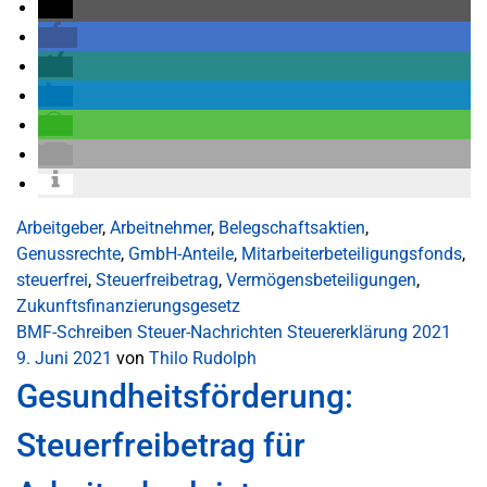
Arbeitgeber
,
Arbeitnehmer
,
Belegschaftsaktien
,
Genussrechte
,
GmbH-Anteile
,
Mitarbeiterbeteiligungsfonds
,
steuerfrei
,
Steuerfreibetrag
,
Vermögensbeteiligungen
,
Zukunftsfinanzierungsgesetz
BMF-Schreiben
Steuer-Nachrichten
Steuererklärung 2021
9. Juni 2021
von
Thilo Rudolph
Gesundheitsförderung:
Steuerfreibetrag für