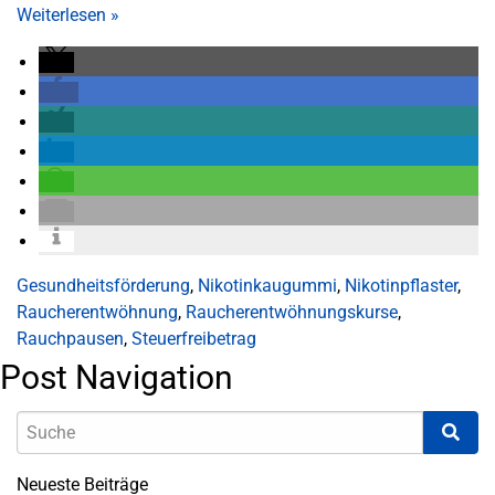
Weiterlesen
»
Gesundheitsförderung
,
Nikotinkaugummi
,
Nikotinpflaster
,
Raucherentwöhnung
,
Raucherentwöhnungskurse
,
Rauchpausen
,
Steuerfreibetrag
Post Navigation
Neueste Beiträge