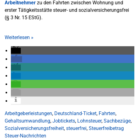
Arbeitnehmer
zu den Fahrten zwischen Wohnung und
erster Tätigkeitsstätte steuer- und sozialversicherungsfrei
(§ 3 Nr. 15 EStG).
Weiterlesen
»
Arbeitgeberleistungen
,
Deutschland-Ticket
,
Fahrten
,
Gehaltsumwandlung
,
Jobtickets
,
Lohnsteuer
,
Sachbezüge
,
Sozialversicherungsfreiheit
,
steuerfrei
,
Steuerfreibetrag
Steuer-Nachrichten