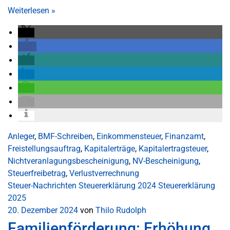
Weiterlesen
»
Anleger
,
BMF-Schreiben
,
Einkommensteuer
,
Finanzamt
,
Freistellungsauftrag
,
Kapitalerträge
,
Kapitalertragsteuer
,
Nichtveranlagungsbescheinigung
,
NV-Bescheinigung
,
Steuerfreibetrag
,
Verlustverrechnung
Steuer-Nachrichten
Steuererklärung 2024
Steuererklärung
2025
20. Dezember 2024
von
Thilo Rudolph
Familienförderung: Erhöhung